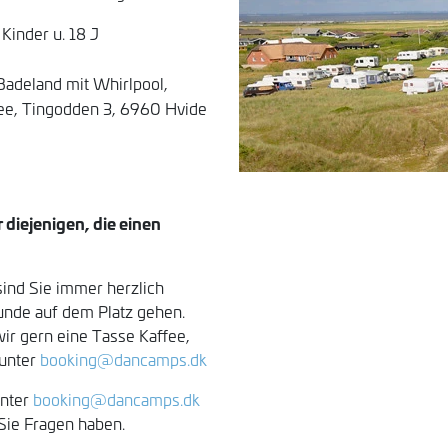
inder u. 18 J
s Badeland mit Whirlpool,
e, Tingodden 3, 6960 Hvide
 diejenigen, die einen
sind Sie immer herzlich
unde auf dem Platz gehen.
wir gern eine Tasse Kaffee,
 unter
booking@dancamps.dk
unter
booking@dancamps.dk
Sie Fragen haben.