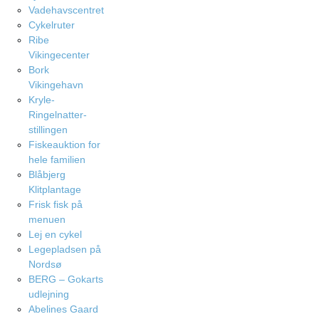
Vadehavscentret
Cykelruter
Ribe
Vikingecenter
Bork
Vikingehavn
Kryle-
Ringelnatter-
stillingen
Fiskeauktion for
hele familien
Blåbjerg
Klitplantage
Frisk fisk på
menuen
Lej en cykel
Legepladsen på
Nordsø
BERG – Gokarts
udlejning
Abelines Gaard