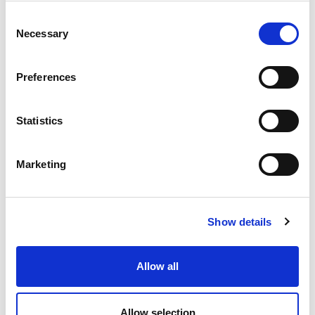
Slutrengøring
Consent
El- og vandforbrug
Necessary
Selection
Gælder i følgende perioder:
Preferences
Alle weekender i perioden 27. marts - 26. juni
(undtagen helligdagsferier)
Alle weekender i perioden 13. september - 25.
Statistics
oktober (undtagen helligdagsferie og uge 42)
Marketing
Udvalg af feriehytter:
2
Hytte 25 m
Show details
Mere info
Allow all
Book online
2
Mobilehome 27 m
Allow selection