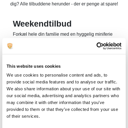
dig? Alle tilbuddene herunder - der er penge at spare!
Weekendtilbud
Forkæl hele din familie med en hyggelig miniferie
inkl. gratis adgang til
indendørs badeland.
Pris:
Fra kr. 2.144,-
Inkluderer:
This website uses cookies
We use cookies to personalise content and ads, to
3 dage/2 nætter i feriehytte eller i et mobile
provide social media features and to analyse our traffic.
home.
We also share information about your use of our site with
Mulighed for tilkøb ekstra stor mobile home
our social media, advertising and analytics partners who
med 3 soveværelser til max 7 pers. mod
may combine it with other information that you’ve
tillæg kr. 500,- pr. ophold
provided to them or that they’ve collected from your use
Ubegrænset entré til lækkert indendørs
of their services.
badeland for hele familien.
Se åbningstider
her
.